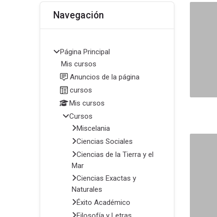
Bloques
Salta Navegación
Navegación
Página Principal
Mis cursos
Anuncios de la página
cursos
Mis cursos
Cursos
Miscelania
Ciencias Sociales
Ciencias de la Tierra y el
Mar
Ciencias Exactas y
Naturales
Éxito Académico
Filosofía y Letras