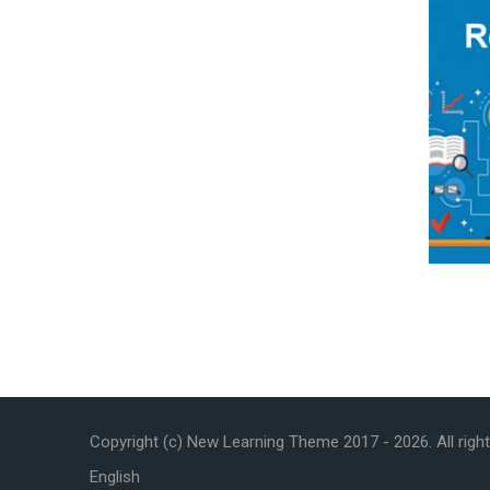
Copyright (c) New Learning Theme 2017 -
2026
. All rig
English