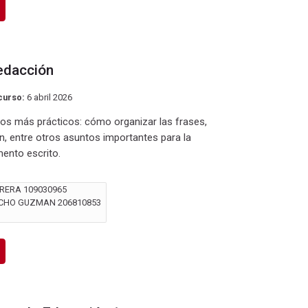
edacción
curso:
6 abril 2026
tos más prácticos: cómo organizar las frases,
ón, entre otros asuntos importantes para la
ento escrito.
RERA 109030965
CHO GUZMAN 206810853