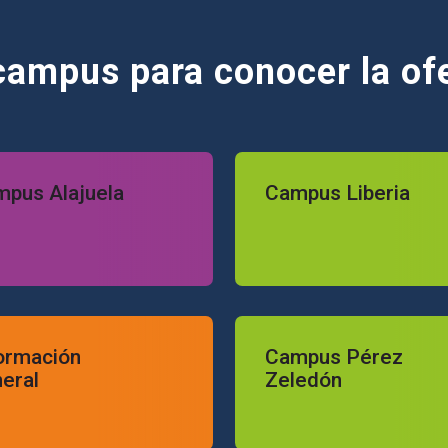
campus para conocer la ofe
lajuela
Campus Liberia
pus Alajuela
Campus Liberia
ión general
Campus Pérez Zeledón
ormación
Campus Pérez
eral
Zeledón