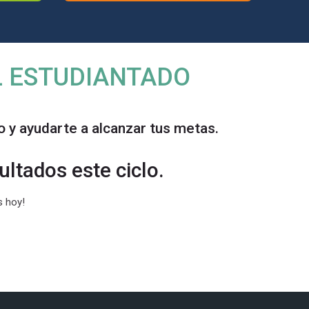
L ESTUDIANTADO
y ayudarte a alcanzar tus metas.
ultados este ciclo.
Recursos de
s hoy!