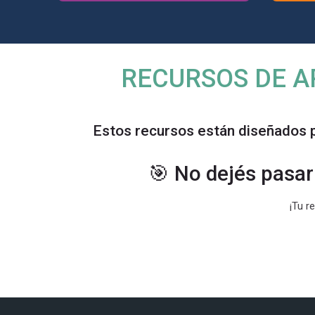
RECURSOS DE A
Estos recursos están diseñados 
🎯 No dejés pasar 
Cursos Certificados
¡Tu r
Bloques
Salta Navegación
Última modificación: jueves, 23 de julio de 2026, 10:16
Navegación