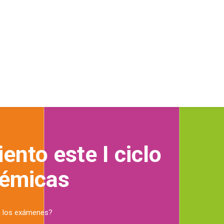
ento este I ciclo
démicas
 a los exámenes?