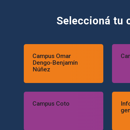
Seleccioná tu 
Campus Omar Dengo-Benjamín Núñez
Campus A
Campus Omar
Cam
Dengo-Benjamín
Núñez
Campus Coto
Informac
Campus Coto
Inf
gen